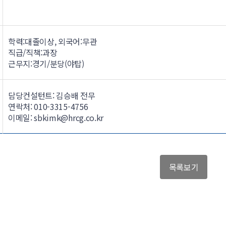
학력:대졸이상, 외국어:무관
직급/직책:과장
근무지:경기/분당(야탑)
담당컨설턴트
: 김승배 전무
연락처
: 010-3315-4756
이메일
: sbkimk@hrcg.co.kr
목록보기